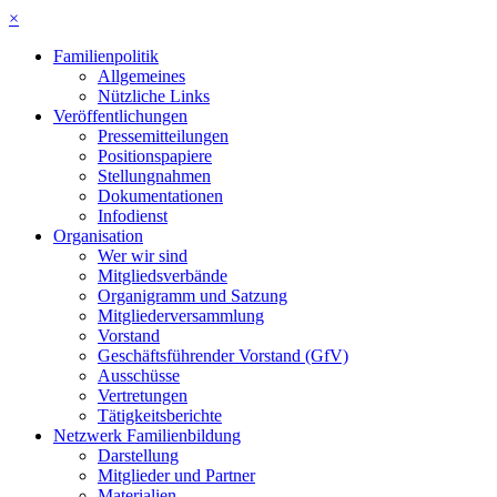
×
Familienpolitik
Allgemeines
Nützliche Links
Veröffentlichungen
Pressemitteilungen
Positionspapiere
Stellungnahmen
Dokumentationen
Infodienst
Organisation
Wer wir sind
Mitgliedsverbände
Organigramm und Satzung
Mitgliederversammlung
Vorstand
Geschäftsführender Vorstand (GfV)
Ausschüsse
Vertretungen
Tätigkeitsberichte
Netzwerk Familienbildung
Darstellung
Mitglieder und Partner
Materialien