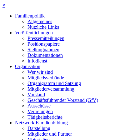
×
Familienpolitik
Allgemeines
Nützliche Links
Veröffentlichungen
Pressemitteilungen
Positionspapiere
Stellungnahmen
Dokumentationen
Infodienst
Organisation
Wer wir sind
Mitgliedsverbände
Organigramm und Satzung
Mitgliederversammlung
Vorstand
Geschäftsführender Vorstand (GfV)
Ausschüsse
Vertretungen
Tätigkeitsberichte
Netzwerk Familienbildung
Darstellung
Mitglieder und Partner
Materialien