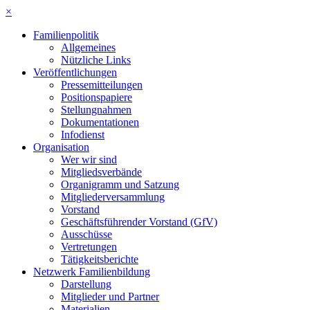
×
Familienpolitik
Allgemeines
Nützliche Links
Veröffentlichungen
Pressemitteilungen
Positionspapiere
Stellungnahmen
Dokumentationen
Infodienst
Organisation
Wer wir sind
Mitgliedsverbände
Organigramm und Satzung
Mitgliederversammlung
Vorstand
Geschäftsführender Vorstand (GfV)
Ausschüsse
Vertretungen
Tätigkeitsberichte
Netzwerk Familienbildung
Darstellung
Mitglieder und Partner
Materialien