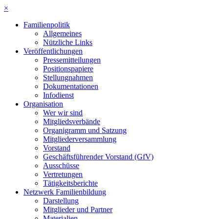
×
Familienpolitik
Allgemeines
Nützliche Links
Veröffentlichungen
Pressemitteilungen
Positionspapiere
Stellungnahmen
Dokumentationen
Infodienst
Organisation
Wer wir sind
Mitgliedsverbände
Organigramm und Satzung
Mitgliederversammlung
Vorstand
Geschäftsführender Vorstand (GfV)
Ausschüsse
Vertretungen
Tätigkeitsberichte
Netzwerk Familienbildung
Darstellung
Mitglieder und Partner
Materialien