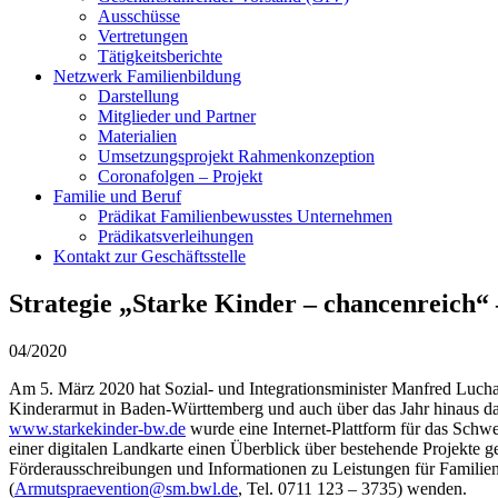
Ausschüsse
Vertretungen
Tätigkeitsberichte
Netzwerk Familienbildung
Darstellung
Mitglieder und Partner
Materialien
Umsetzungsprojekt Rahmenkonzeption
Coronafolgen – Projekt
Familie und Beruf
Prädikat Familienbewusstes Unternehmen
Prädikatsverleihungen
Kontakt zur Geschäftsstelle
Strategie „Starke Kinder – chancenreich“ 
04/2020
Am 5. März 2020 hat Sozial- und Integrationsminister Manfred Lucha 
Kinderarmut in Baden-Württemberg und auch über das Jahr hinaus daz
www.starkekinder-bw.de
wurde eine Internet-Plattform für das Schwe
einer digitalen Landkarte einen Überblick über bestehende Projekte 
Förderausschreibungen und Informationen zu Leistungen für Famili
(
Armutspraevention@sm.bwl.de
, Tel. 0711 123 – 3735) wenden.