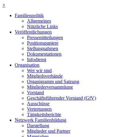
×
Familienpolitik
Allgemeines
Nützliche Links
Veröffentlichungen
Pressemitteilungen
Positionspapiere
Stellungnahmen
Dokumentationen
Infodienst
Organisation
Wer wir sind
Mitgliedsverbände
Organigramm und Satzung
Mitgliederversammlung
Vorstand
Geschäftsführender Vorstand (GfV)
Ausschüsse
Vertretungen
Tätigkeitsberichte
Netzwerk Familienbildung
Darstellung
Mitglieder und Partner
Materialien