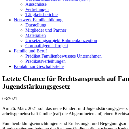
Ausschüsse
Vertretungen
Tätigkeitsberichte
Netzwerk Familienbildung
Darstellung
Mitglieder und Partner
Materialien
Umsetzungsprojekt Rahmenkonzeption
Coronafolgen – Projekt
Familie und Beruf
Prädikat Familienbewusstes Unternehmen
Prädikatsverleihungen
Kontakt zur Geschäftsstelle
Letzte Chance für Rechtsanspruch auf Fam
Jugendstärkungsgesetz
03/2021
Am 26. März 2021 soll das neue Kinder- und Jugendstärkungsgesetz 
arbeitsgemeinschaft familie (eaf) die Abgeordneten auf, einen Recht
Familienbildungseinrichtungen sind Entlastungs- und Begegnungsort un
Bundesregierung betonen die Sachverständigen die wachsende Bedeutu