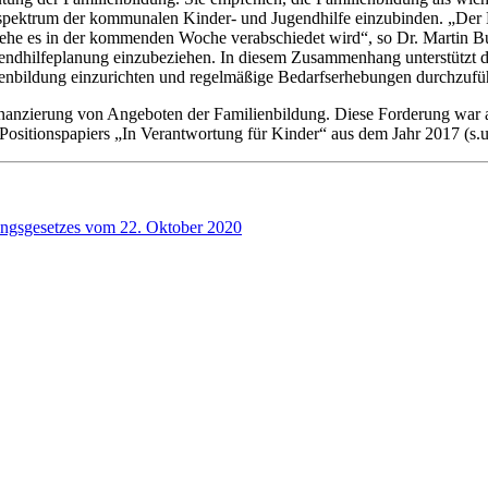
gsspektrum der kommunalen Kinder- und Jugendhilfe einzubinden. „Der
ehe es in der kommenden Woche verabschiedet wird“, so Dr. Martin Buj
endhilfeplanung einzubeziehen. In diesem Zusammenhang unterstützt die
enbildung einzurichten und regelmäßige Bedarfs­erhebungen durchzufü
ge Finanzierung von An­geboten der Familienbildung. Diese Forderung wa
ositionspapiers „In Verantwortung für Kinder“ aus dem Jahr 2017 (s.u
ungsgesetzes vom 22. Oktober 2020