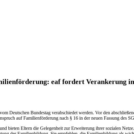
ilienförderung: eaf fordert Verankerung i
vom Deutschen Bundes­tag verabschiedet werden. Vor den abschließend
sanspruch auf Familienförderung nach § 16 in der neuen Fassung des S
d bieten Eltern die Gelegenheit zur Erweiterung ihrer sozialen Netze.
ng der Familienbildung. Sie empfehlen, die Familienbildung als wich