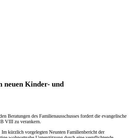
m neuen Kinder- und
en Beratungen des Familienausschusses fordert die evangelische
GB VIII zu verankern.
 Im kürzlich vorgelegten Neunten Familien­bericht der
tige wohnortnahe Unterstützung durch eine verpflichtende