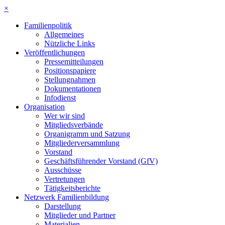
×
Familienpolitik
Allgemeines
Nützliche Links
Veröffentlichungen
Pressemitteilungen
Positionspapiere
Stellungnahmen
Dokumentationen
Infodienst
Organisation
Wer wir sind
Mitgliedsverbände
Organigramm und Satzung
Mitgliederversammlung
Vorstand
Geschäftsführender Vorstand (GfV)
Ausschüsse
Vertretungen
Tätigkeitsberichte
Netzwerk Familienbildung
Darstellung
Mitglieder und Partner
Materialien