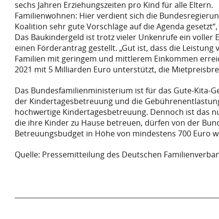
sechs Jahren Erziehungszeiten pro Kind für alle Eltern.
Familienwohnen: Hier verdient sich die Bundesregieru
Koalition sehr gute Vorschläge auf die Agenda gesetzt“
Das Baukindergeld ist trotz vieler Unkenrufe ein voller 
einen Förderantrag gestellt. „Gut ist, dass die Leistung
Familien mit geringem und mittlerem Einkommen erreic
2021 mit 5 Milliarden Euro unterstützt, die Mietpreisb
Das Bundesfamilienministerium ist für das Gute-Kita-Ges
der Kindertagesbetreuung und die Gebührenentlastung vo
hochwertige Kindertagesbetreuung. Dennoch ist das nur 
die ihre Kinder zu Hause betreuen, dürfen von der Bun
Betreuungsbudget in Höhe von mindestens 700 Euro wür
Quelle: Pressemitteilung des Deutschen Familienverba