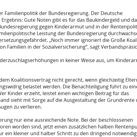
der Familienpolitik der Bundesregierung. Der Deutsche
rgebnis: Gute Noten gibt es für das Baukindergeld und da
undesregierung gegen Kinderarmut und in der Rentenpolit
amilienpolitische Leistung der Bundesregierung durchwachs
ersetzungsgefährdet. „Noch immer ignoriert die Große Koal
n Familien in der Sozialversicherung“, sagt Verbandspräsi
inderzuschlagserhöhungen in keiner Weise aus, um Kindera
m Koalitionsvertrag nicht gerecht, wenn gleichzeitig Elter
gswidrig belastet werden. Die Benachteiligung führt zu ein
 Kinder erzieht, leistet einen wichtigen Beitrag für das
nd sieht mit Sorge auf die Ausgestaltung der Grundrente
ugen zu verlieren.
erung nur eine ausreichende Note. Bei der beschlossenen
boren worden sind, jetzt einen zusätzlichen halben Rentenp
ur ein kleiner und halber Schritt zu den dringend notwendi