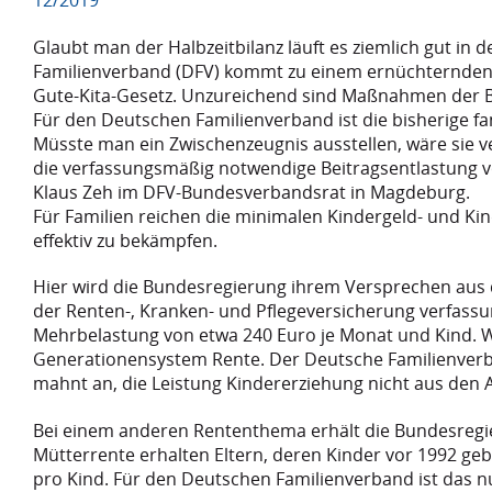
Glaubt man der Halbzeitbilanz läuft es ziemlich gut in 
Familienverband (DFV) kommt zu einem ernüchternden E
Gute-Kita-Gesetz. Unzureichend sind Maßnahmen der B
Für den Deutschen Familienverband ist die bisherige f
Müsste man ein Zwischenzeugnis ausstellen, wäre sie v
die verfassungsmäßig notwendige Beitragsentlastung vo
Klaus Zeh im DFV-Bundesverbandsrat in Magdeburg.
Für Familien reichen die minimalen Kindergeld- und K
effektiv zu bekämpfen.
Hier wird die Bundesregierung ihrem Versprechen aus de
der Renten-, Kranken- und Pflegeversicherung verfassun
Mehrbelastung von etwa 240 Euro je Monat und Kind. Wer
Generationensystem Rente. Der Deutsche Familienverba
mahnt an, die Leistung Kindererziehung nicht aus den A
Bei einem anderen Rententhema erhält die Bundesregi
Mütterrente erhalten Eltern, deren Kinder vor 1992 ge
pro Kind. Für den Deutschen Familienverband ist das n