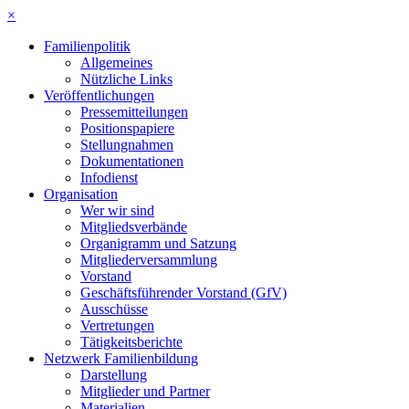
×
Familienpolitik
Allgemeines
Nützliche Links
Veröffentlichungen
Pressemitteilungen
Positionspapiere
Stellungnahmen
Dokumentationen
Infodienst
Organisation
Wer wir sind
Mitgliedsverbände
Organigramm und Satzung
Mitgliederversammlung
Vorstand
Geschäftsführender Vorstand (GfV)
Ausschüsse
Vertretungen
Tätigkeitsberichte
Netzwerk Familienbildung
Darstellung
Mitglieder und Partner
Materialien