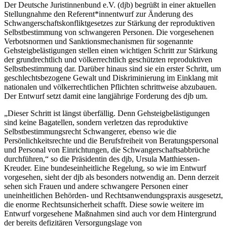
Der Deutsche Juristinnenbund e.V. (djb) begrüßt in einer aktuellen
Stellungnahme den Referent*innentwurf zur Änderung des
Schwangerschaftskonfliktgesetzes zur Stärkung der reproduktiven
Selbstbestimmung von schwangeren Personen. Die vorgesehenen
Verbotsnormen und Sanktionsmechanismen für sogenannte
Gehsteigbelästigungen stellen einen wichtigen Schritt zur Stärkung
der grundrechtlich und völkerrechtlich geschützten reproduktiven
Selbstbestimmung dar. Darüber hinaus sind sie ein erster Schritt, um
geschlechtsbezogene Gewalt und Diskriminierung im Einklang mit
nationalen und völkerrechtlichen Pflichten schrittweise abzubauen.
Der Entwurf setzt damit eine langjährige Forderung des djb um.
„Dieser Schritt ist längst überfällig. Denn Gehsteigbelästigungen
sind keine Bagatellen, sondern verletzen das reproduktive
Selbstbestimmungsrecht Schwangerer, ebenso wie die
Persönlichkeitsrechte und die Berufsfreiheit von Beratungspersonal
und Personal von Einrichtungen, die Schwangerschaftsabbrüche
durchführen,“ so die Präsidentin des djb, Ursula Matthiessen-
Kreuder. Eine bundeseinheitliche Regelung, so wie im Entwurf
vorgesehen, sieht der djb als besonders notwendig an. Denn derzeit
sehen sich Frauen und andere schwangere Personen einer
uneinheitlichen Behörden- und Rechtsanwendungspraxis ausgesetzt,
die enorme Rechtsunsicherheit schafft. Diese sowie weitere im
Entwurf vorgesehene Maßnahmen sind auch vor dem Hintergrund
der bereits defizitären Versorgungslage von