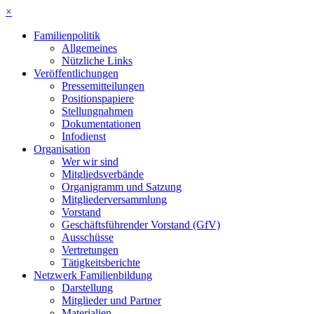
×
Familienpolitik
Allgemeines
Nützliche Links
Veröffentlichungen
Pressemitteilungen
Positionspapiere
Stellungnahmen
Dokumentationen
Infodienst
Organisation
Wer wir sind
Mitgliedsverbände
Organigramm und Satzung
Mitgliederversammlung
Vorstand
Geschäftsführender Vorstand (GfV)
Ausschüsse
Vertretungen
Tätigkeitsberichte
Netzwerk Familienbildung
Darstellung
Mitglieder und Partner
Materialien